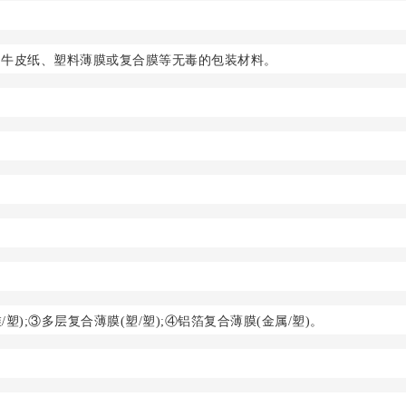
的牛皮纸、塑料薄膜或复合膜等无毒的包装材料。
塑);③多层复合薄膜(塑/塑);④铝箔复合薄膜(金属/塑)。