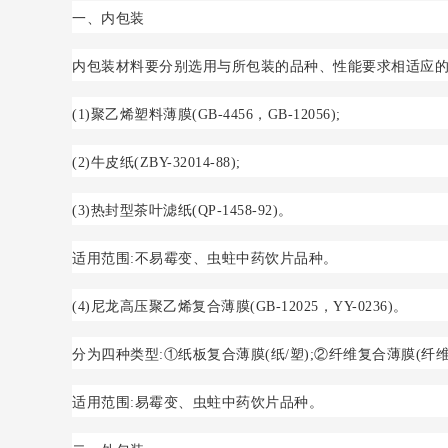
一、内包装
内包装材料要分别选用与所包装的品种、性能要求相适应
(1)聚乙烯塑料薄膜(GB-4456，GB-12056);
(2)牛皮纸(ZBY-32014-88);
(3)热封型茶叶滤纸(QP-1458-92)。
适用范围:不易霉变、虫蛀中药饮片品种。
(4)尼龙高压聚乙烯复合薄膜(GB-12025，YY-0236)。
分为四种类型:①纸板复合薄膜(纸/塑);②纤维复合薄膜(纤维/
适用范围:易霉变、虫蛀中药饮片品种。